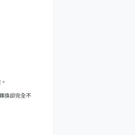
整。
轉換卻完全不