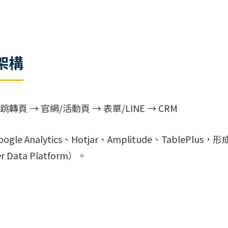
架構
 跳轉頁 → 官網/活動頁 → 表單/LINE → CRM
le Analytics、Hotjar、Amplitude、TablePlus，
 Data Platform）。