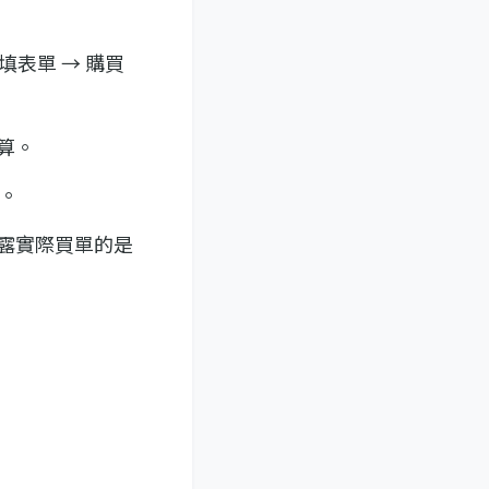
 填表單 → 購買
預算。
升。
揭露實際買單的是