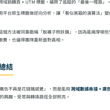
跨域跳轉頁 + UTM 標籤，補齊了追蹤的「最後一哩路」
用平台原生標籤做逆向分析，讓「看似黑箱的演算法」變
這個方法被同事戲稱「脫褲子照妖鏡」，因為能揭穿哪些
浪費，也逼得團隊重新面對真相。
話總結
廣告不再是花錢賭感覺」，而是能用
跨域數據串接 + 
的興趣、受眾與轉換路徑全部照亮。