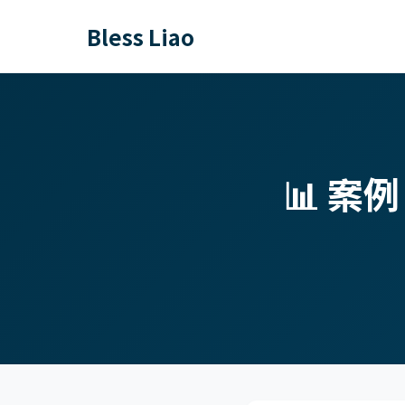
Bless Liao
📊 案